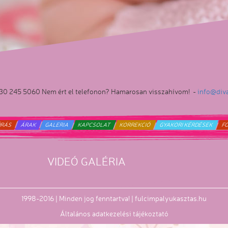
30 245 5060 Nem ért el telefonon? Hamarosan visszahívom! -
info@div
ÚRÁS
ÁRAK
GALERIA
KAPCSOLAT
KORREKCIÓ
GYAKORI KÉRDÉSEK
F
VIDEÓ GALÉRIA
1998-2016 | Minden jog fenntartva! | fulcimpalyukasztas.hu
Általános adatkezelési tájékoztató