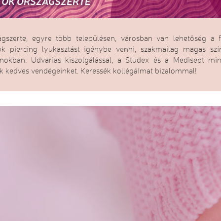
ágszerte, egyre több településen, városban van lehetőség a f
ök piercing lyukasztást igénybe venni, szakmailag magas s
onokban. Udvarias kiszolgálással, a Studex és a Medisept min
uk kedves vendégeinket. Keressék kollégáimat bizalommal!