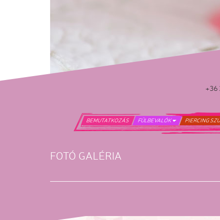
+36 
BEMUTATKOZÁS
FÜLBEVALÓK
PIERCING SZ
FOTÓ GALÉRIA