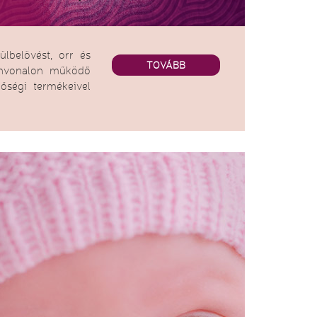
ülbelövést, orr és
TOVÁBB
zínvonalon működő
őségi termékeivel