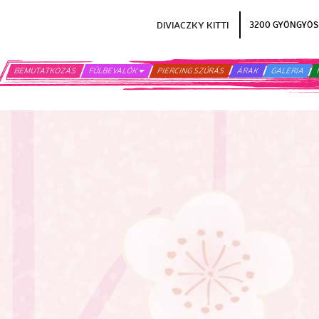
DIVIACZKY KITTI
3200 GYÖNGYÖS 
BEMUTATKOZÁS
FÜLBEVALÓK
PIERCING SZÚRÁS
ÁRAK
GALERIA