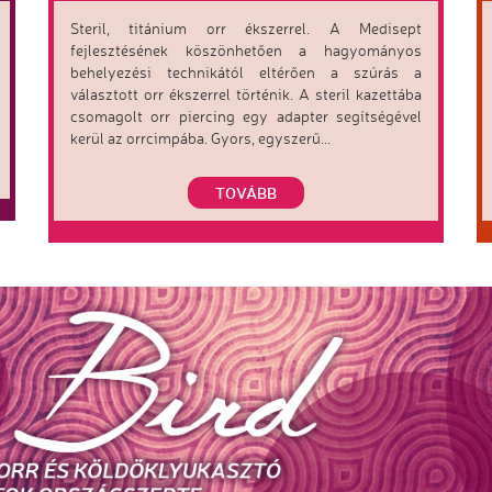
Steril, titánium orr ékszerrel. A Medisept
fejlesztésének köszönhetően a hagyományos
behelyezési technikától eltérően a szúrás a
választott orr ékszerrel történik. A steril kazettába
csomagolt orr piercing egy adapter segítségével
kerül az orrcimpába. Gyors, egyszerű...
TOVÁBB