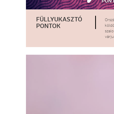
FÜLLYUKASZTÓ
Orsz
PONTOK
köld
szal
várj