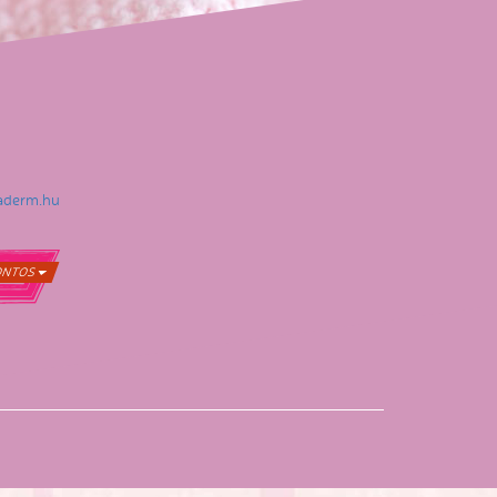
aderm.hu
ONTOS